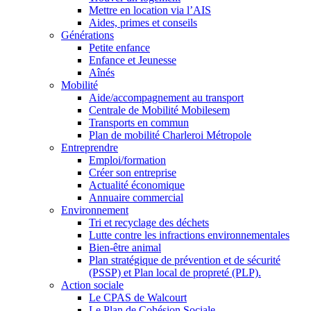
Mettre en location via l’AIS
Aides, primes et conseils
Générations
Petite enfance
Enfance et Jeunesse
Aînés
Mobilité
Aide/accompagnement au transport
Centrale de Mobilité Mobilesem
Transports en commun
Plan de mobilité Charleroi Métropole
Entreprendre
Emploi/formation
Créer son entreprise
Actualité économique
Annuaire commercial
Environnement
Tri et recyclage des déchets
Lutte contre les infractions environnementales
Bien-être animal
Plan stratégique de prévention et de sécurité
(PSSP) et Plan local de propreté (PLP).
Action sociale
Le CPAS de Walcourt
Le Plan de Cohésion Sociale