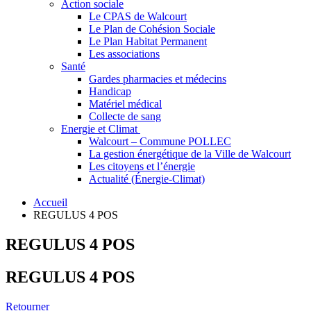
Action sociale
Le CPAS de Walcourt
Le Plan de Cohésion Sociale
Le Plan Habitat Permanent
Les associations
Santé
Gardes pharmacies et médecins
Handicap
Matériel médical
Collecte de sang
Energie et Climat
Walcourt – Commune POLLEC
La gestion énergétique de la Ville de Walcourt
Les citoyens et l’énergie
Actualité (Énergie-Climat)
Accueil
REGULUS 4 POS
REGULUS 4 POS
REGULUS 4 POS
Retourner