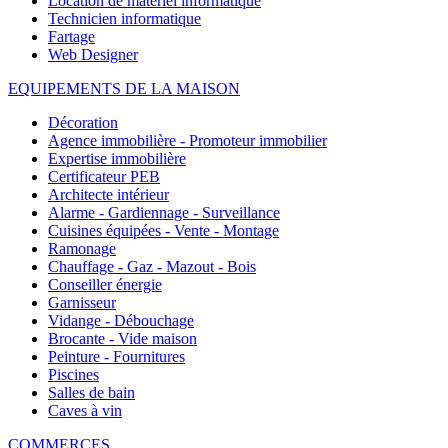
Location de matériel informatique
Technicien informatique
Fartage
Web Designer
EQUIPEMENTS DE LA MAISON
Décoration
Agence immobilière - Promoteur immobilier
Expertise immobilière
Certificateur PEB
Architecte intérieur
Alarme - Gardiennage - Surveillance
Cuisines équipées - Vente - Montage
Ramonage
Chauffage - Gaz - Mazout - Bois
Conseiller énergie
Garnisseur
Vidange - Débouchage
Brocante - Vide maison
Peinture - Fournitures
Piscines
Salles de bain
Caves à vin
COMMERCES