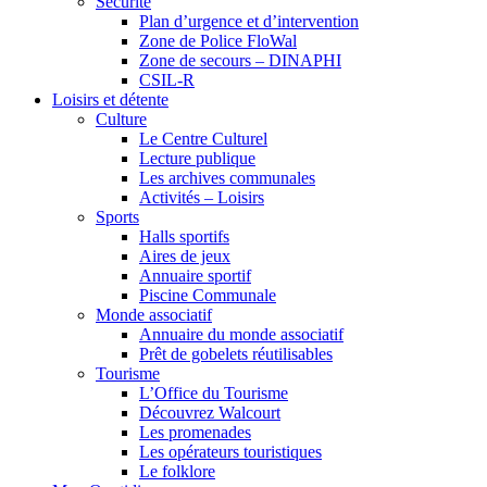
Sécurité
Plan d’urgence et d’intervention
Zone de Police FloWal
Zone de secours – DINAPHI
CSIL-R
Loisirs et détente
Culture
Le Centre Culturel
Lecture publique
Les archives communales
Activités – Loisirs
Sports
Halls sportifs
Aires de jeux
Annuaire sportif
Piscine Communale
Monde associatif
Annuaire du monde associatif
Prêt de gobelets réutilisables
Tourisme
L’Office du Tourisme
Découvrez Walcourt
Les promenades
Les opérateurs touristiques
Le folklore