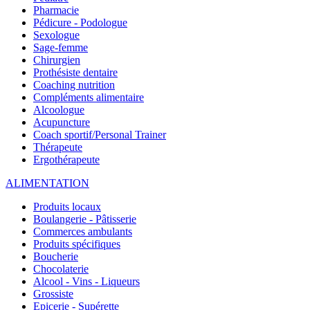
Pharmacie
Pédicure - Podologue
Sexologue
Sage-femme
Chirurgien
Prothésiste dentaire
Coaching nutrition
Compléments alimentaire
Alcoologue
Acupuncture
Coach sportif/Personal Trainer
Thérapeute
Ergothérapeute
ALIMENTATION
Produits locaux
Boulangerie - Pâtisserie
Commerces ambulants
Produits spécifiques
Boucherie
Chocolaterie
Alcool - Vins - Liqueurs
Grossiste
Epicerie - Supérette