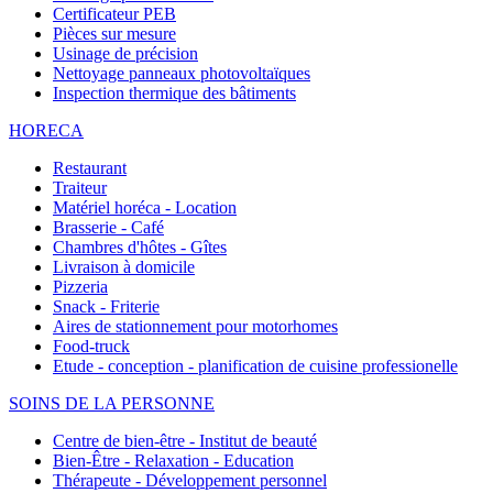
Certificateur PEB
Pièces sur mesure
Usinage de précision
Nettoyage panneaux photovoltaïques
Inspection thermique des bâtiments
HORECA
Restaurant
Traiteur
Matériel horéca - Location
Brasserie - Café
Chambres d'hôtes - Gîtes
Livraison à domicile
Pizzeria
Snack - Friterie
Aires de stationnement pour motorhomes
Food-truck
Etude - conception - planification de cuisine professionelle
SOINS DE LA PERSONNE
Centre de bien-être - Institut de beauté
Bien-Être - Relaxation - Education
Thérapeute - Développement personnel