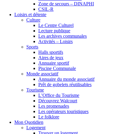
Zone de secours – DINAPHI
CSIL-R
Loisirs et détente
Culture
Le Centre Culturel
Lecture publique
Les archives communales
Activités – Loisirs
Sports
Halls sportifs
Aires de jeux
Annuaire sportif
Piscine Communale
Monde associatif
Annuaire du monde associatif
Prêt de gobelets réutilisables
Tourisme
L’Office du Tourisme
Découvrez Walcourt
Les promenades
Les opérateurs touristiques
Le folklore
Mon Quotidien
Logement
Trouver un logement