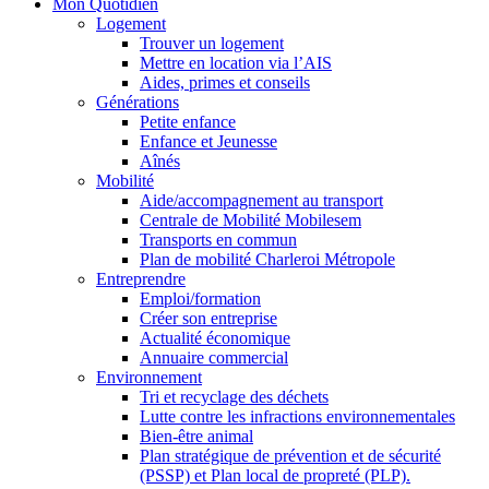
Mon Quotidien
Logement
Trouver un logement
Mettre en location via l’AIS
Aides, primes et conseils
Générations
Petite enfance
Enfance et Jeunesse
Aînés
Mobilité
Aide/accompagnement au transport
Centrale de Mobilité Mobilesem
Transports en commun
Plan de mobilité Charleroi Métropole
Entreprendre
Emploi/formation
Créer son entreprise
Actualité économique
Annuaire commercial
Environnement
Tri et recyclage des déchets
Lutte contre les infractions environnementales
Bien-être animal
Plan stratégique de prévention et de sécurité
(PSSP) et Plan local de propreté (PLP).