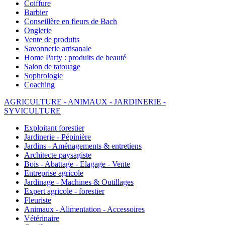
Coiffure
Barbier
Conseillère en fleurs de Bach
Onglerie
Vente de produits
Savonnerie artisanale
Home Party : produits de beauté
Salon de tatouage
Sophrologie
Coaching
AGRICULTURE - ANIMAUX - JARDINERIE -
SYVICULTURE
Exploitant forestier
Jardinerie - Pépinière
Jardins - Aménagements & entretiens
Architecte paysagiste
Bois - Abattage - Elagage - Vente
Entreprise agricole
Jardinage - Machines & Outillages
Expert agricole - forestier
Fleuriste
Animaux - Alimentation - Accessoires
Vétérinaire