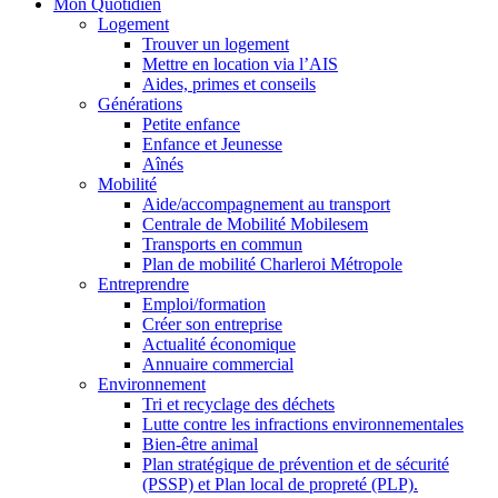
Mon Quotidien
Logement
Trouver un logement
Mettre en location via l’AIS
Aides, primes et conseils
Générations
Petite enfance
Enfance et Jeunesse
Aînés
Mobilité
Aide/accompagnement au transport
Centrale de Mobilité Mobilesem
Transports en commun
Plan de mobilité Charleroi Métropole
Entreprendre
Emploi/formation
Créer son entreprise
Actualité économique
Annuaire commercial
Environnement
Tri et recyclage des déchets
Lutte contre les infractions environnementales
Bien-être animal
Plan stratégique de prévention et de sécurité
(PSSP) et Plan local de propreté (PLP).