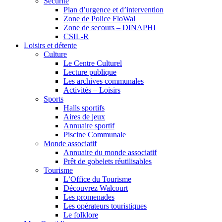
Sécurité
Plan d’urgence et d’intervention
Zone de Police FloWal
Zone de secours – DINAPHI
CSIL-R
Loisirs et détente
Culture
Le Centre Culturel
Lecture publique
Les archives communales
Activités – Loisirs
Sports
Halls sportifs
Aires de jeux
Annuaire sportif
Piscine Communale
Monde associatif
Annuaire du monde associatif
Prêt de gobelets réutilisables
Tourisme
L’Office du Tourisme
Découvrez Walcourt
Les promenades
Les opérateurs touristiques
Le folklore