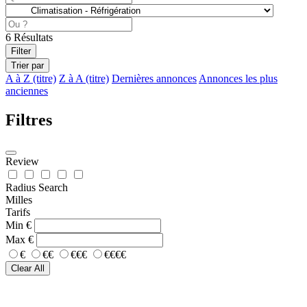
6
Résultats
Filter
Trier par
A à Z (titre)
Z à A (titre)
Dernières annonces
Annonces les plus
anciennes
Filtres
Review
Radius Search
Milles
Tarifs
Min
€
Max
€
€
€€
€€€
€€€€
Clear All