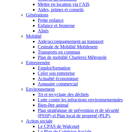
Mettre en location via l’AIS
Aides, primes et conseils
Générations
Petite enfance
Enfance et Jeunesse
Aînés
Mobilité
Aide/accompagnement au transport
Centrale de Mobilité Mobilesem
Transports en commun
Plan de mobilité Charleroi Métropole
Entreprendre
Emploi/formation
Créer son entreprise
Actualité économique
Annuaire commercial
Environnement
Tri et recyclage des déchets
Lutte contre les infractions environnementales
Bien-être animal
Plan stratégique de prévention et de sécurité
(PSSP) et Plan local de propreté (PLP).
Action sociale
Le CPAS de Walcourt
Le Plan de Cohésion Sociale