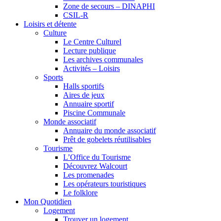
Zone de secours – DINAPHI
CSIL-R
Loisirs et détente
Culture
Le Centre Culturel
Lecture publique
Les archives communales
Activités – Loisirs
Sports
Halls sportifs
Aires de jeux
Annuaire sportif
Piscine Communale
Monde associatif
Annuaire du monde associatif
Prêt de gobelets réutilisables
Tourisme
L’Office du Tourisme
Découvrez Walcourt
Les promenades
Les opérateurs touristiques
Le folklore
Mon Quotidien
Logement
Trouver un logement