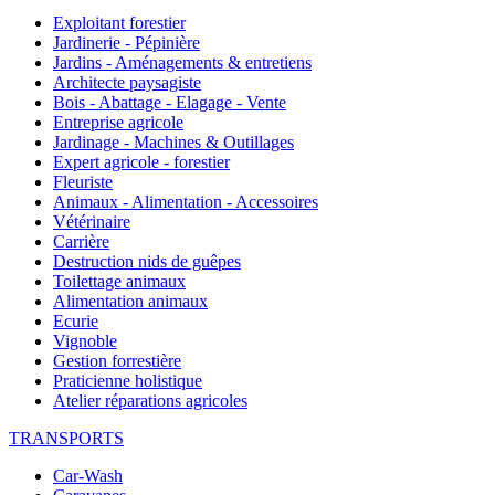
Exploitant forestier
Jardinerie - Pépinière
Jardins - Aménagements & entretiens
Architecte paysagiste
Bois - Abattage - Elagage - Vente
Entreprise agricole
Jardinage - Machines & Outillages
Expert agricole - forestier
Fleuriste
Animaux - Alimentation - Accessoires
Vétérinaire
Carrière
Destruction nids de guêpes
Toilettage animaux
Alimentation animaux
Ecurie
Vignoble
Gestion forrestière
Praticienne holistique
Atelier réparations agricoles
TRANSPORTS
Car-Wash