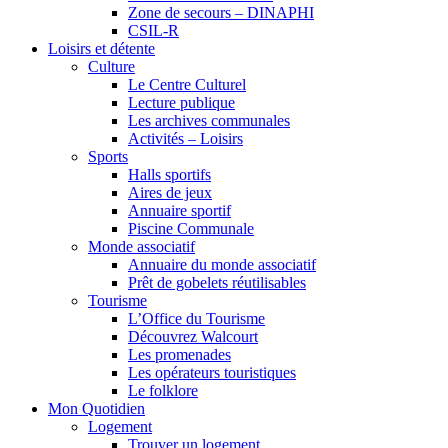
Zone de secours – DINAPHI
CSIL-R
Loisirs et détente
Culture
Le Centre Culturel
Lecture publique
Les archives communales
Activités – Loisirs
Sports
Halls sportifs
Aires de jeux
Annuaire sportif
Piscine Communale
Monde associatif
Annuaire du monde associatif
Prêt de gobelets réutilisables
Tourisme
L’Office du Tourisme
Découvrez Walcourt
Les promenades
Les opérateurs touristiques
Le folklore
Mon Quotidien
Logement
Trouver un logement