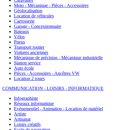
Caravanes
Moto - Mécanique - Pièces - Accessoires
Géolocalisation
Location de véhicules
Carrosserie
Garage - Concessionnaire
Bateaux
Vélos
Pneus
Transport routier
Voitures anciennes
Mécanique de précision - Mécanique industrielle
Station service
Auto école
Pièces - Accessoires - Ancêtres VW
Location 2 roues
COMMUNICATION - LOISIRS - INFORMATIQUE
Infographiste
Réseaux informatique
Evénementiel - Animation - Location de matériel
Artiste
Artisanat
Loisirs créatifs
Ecole de navigation