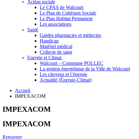
Action sociale
Le CPAS de Walcourt
Le Plan de Cohésion Sociale
Le Plan Habitat Permanent
Les associations
Santé
Gardes pharmacies et médecins
Handicap
Matériel médical
Collecte de sang
Energie et Climat
Walcourt – Commune POLLEC
La gestion énergétique de la Ville de Walcourt
Les citoyens et l’énergie
Actualité (Énergie-Climat)
Accueil
IMPEXACOM
IMPEXACOM
IMPEXACOM
Retourner