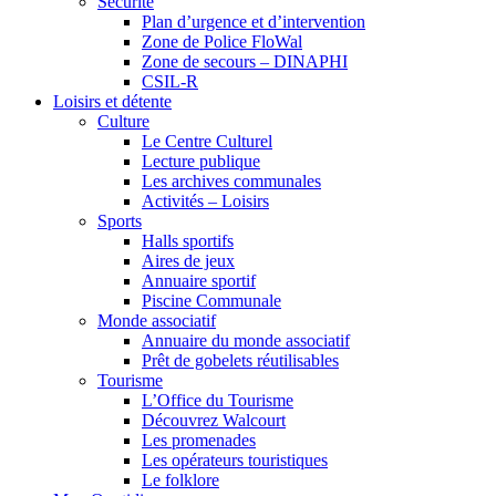
Sécurité
Plan d’urgence et d’intervention
Zone de Police FloWal
Zone de secours – DINAPHI
CSIL-R
Loisirs et détente
Culture
Le Centre Culturel
Lecture publique
Les archives communales
Activités – Loisirs
Sports
Halls sportifs
Aires de jeux
Annuaire sportif
Piscine Communale
Monde associatif
Annuaire du monde associatif
Prêt de gobelets réutilisables
Tourisme
L’Office du Tourisme
Découvrez Walcourt
Les promenades
Les opérateurs touristiques
Le folklore