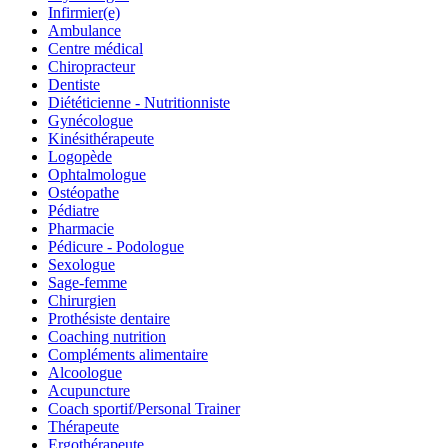
Infirmier(e)
Ambulance
Centre médical
Chiropracteur
Dentiste
Diététicienne - Nutritionniste
Gynécologue
Kinésithérapeute
Logopède
Ophtalmologue
Ostéopathe
Pédiatre
Pharmacie
Pédicure - Podologue
Sexologue
Sage-femme
Chirurgien
Prothésiste dentaire
Coaching nutrition
Compléments alimentaire
Alcoologue
Acupuncture
Coach sportif/Personal Trainer
Thérapeute
Ergothérapeute