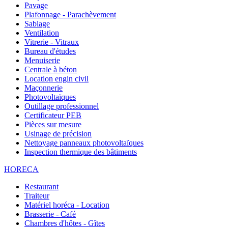
Pavage
Plafonnage - Parachèvement
Sablage
Ventilation
Vitrerie - Vitraux
Bureau d'études
Menuiserie
Centrale à béton
Location engin civil
Maçonnerie
Photovoltaïques
Outillage professionnel
Certificateur PEB
Pièces sur mesure
Usinage de précision
Nettoyage panneaux photovoltaïques
Inspection thermique des bâtiments
HORECA
Restaurant
Traiteur
Matériel horéca - Location
Brasserie - Café
Chambres d'hôtes - Gîtes