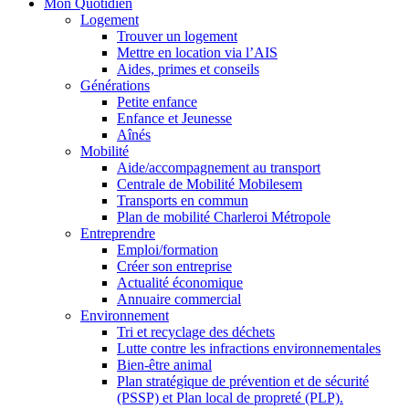
Mon Quotidien
Logement
Trouver un logement
Mettre en location via l’AIS
Aides, primes et conseils
Générations
Petite enfance
Enfance et Jeunesse
Aînés
Mobilité
Aide/accompagnement au transport
Centrale de Mobilité Mobilesem
Transports en commun
Plan de mobilité Charleroi Métropole
Entreprendre
Emploi/formation
Créer son entreprise
Actualité économique
Annuaire commercial
Environnement
Tri et recyclage des déchets
Lutte contre les infractions environnementales
Bien-être animal
Plan stratégique de prévention et de sécurité
(PSSP) et Plan local de propreté (PLP).