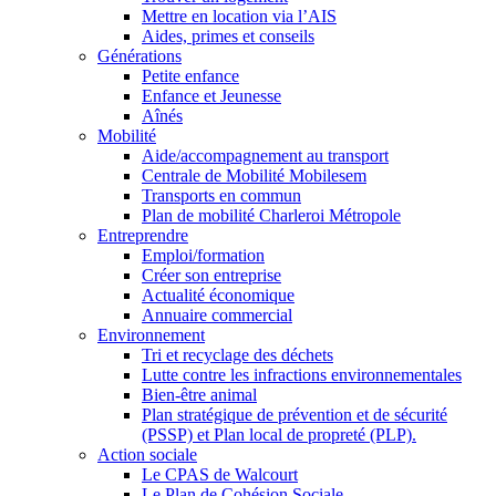
Mettre en location via l’AIS
Aides, primes et conseils
Générations
Petite enfance
Enfance et Jeunesse
Aînés
Mobilité
Aide/accompagnement au transport
Centrale de Mobilité Mobilesem
Transports en commun
Plan de mobilité Charleroi Métropole
Entreprendre
Emploi/formation
Créer son entreprise
Actualité économique
Annuaire commercial
Environnement
Tri et recyclage des déchets
Lutte contre les infractions environnementales
Bien-être animal
Plan stratégique de prévention et de sécurité
(PSSP) et Plan local de propreté (PLP).
Action sociale
Le CPAS de Walcourt
Le Plan de Cohésion Sociale