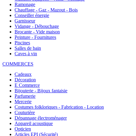
Ramonage
Chauffage - Gaz - Mazout - Bois
Conseiller énergie
Garnisseur
Vidange - Débouchage
Brocante - Vide maison
Peinture - Fournitures
Piscines
Salles de bain
Caves à vin
COMMERCES
Cadeaux
Décoration
E Commerce
Bijouterie - Bijoux fantaisie
Parfumerie
Mercerie
Costumes folkloriques - Fabrication - Location
Couturière
Dépannage électroménager
Appareil acoustique
Opticien
Articles EPI (Sécurité)