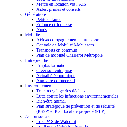
Mettre en location via l’AIS
Aides, primes et conseils
Générations
Petite enfance
Enfance et Jeunesse
Aînés
Mobilité
Aide/accompagnement au transport
Centrale de Mobilité Mobilesem
Transports en commun
Plan de mobilité Charleroi Métropole
Entreprendre
Emploi/formation
Créer son entreprise
Actualité économique
Annuaire commercial
Environnement
Tri et recyclage des déchets
Lutte contre les infractions environnementales
Bien-être animal
Plan stratégique de prévention et de sécurité
(PSSP) et Plan local de propreté (PLP).
Action sociale
Le CPAS de Walcourt
Le Plan de Cohésion Sociale