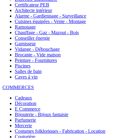
Certificateur PEB
Architecte intérieur
Alarme - Gardiennage - Surveillance
Cuisines équipées - Vente - Montage
Ramonage
Chauffage - Gaz - Mazout - Bois
Conseiller énergie
Garnisseur
Vidange - Débouchage
Brocante - Vide maison
Peinture - Fournitures
Piscines
Salles de bain
Caves à vin
COMMERCES
Cadeaux
Décoration
E Commerce
Bijouterie - Bijoux fantaisie
Parfumerie
Mercerie
Costumes folkloriques - Fabrication - Location
Couturière