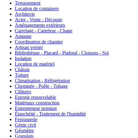
Terrassement
Location de containers
Architecte
Acier - Vente - Découpe
Aménagements extérieurs
Carrelage - Carreleur - Chape
Amiante
Coordination de chantier
Artisan verrier
Bibliothèque - Placard - Plafond - Cloisons - Sol
Isolation
Location de matériel
Châssis
Toiture
Climatisation - Réfrigération
Cheminée - Poêle - Tubage
Clôtures
Energie renouvelable
Matériaux construction
Entrepreneur peinture
Étanchéité - Traitement de l'humidité
Ferronnerie
Génie civil
Géomètre
Granulats