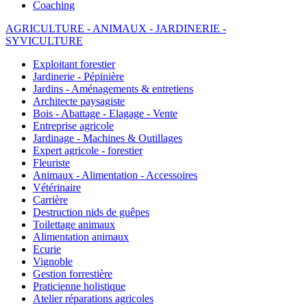
Coaching
AGRICULTURE - ANIMAUX - JARDINERIE -
SYVICULTURE
Exploitant forestier
Jardinerie - Pépinière
Jardins - Aménagements & entretiens
Architecte paysagiste
Bois - Abattage - Elagage - Vente
Entreprise agricole
Jardinage - Machines & Outillages
Expert agricole - forestier
Fleuriste
Animaux - Alimentation - Accessoires
Vétérinaire
Carrière
Destruction nids de guêpes
Toilettage animaux
Alimentation animaux
Ecurie
Vignoble
Gestion forrestière
Praticienne holistique
Atelier réparations agricoles