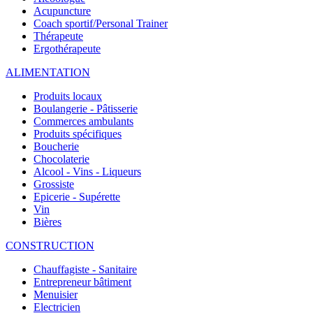
Acupuncture
Coach sportif/Personal Trainer
Thérapeute
Ergothérapeute
ALIMENTATION
Produits locaux
Boulangerie - Pâtisserie
Commerces ambulants
Produits spécifiques
Boucherie
Chocolaterie
Alcool - Vins - Liqueurs
Grossiste
Epicerie - Supérette
Vin
Bières
CONSTRUCTION
Chauffagiste - Sanitaire
Entrepreneur bâtiment
Menuisier
Electricien