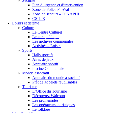
Sécurité
Plan d’urgence et d’intervention
Zone de Police FloWal
Zone de secours – DINAPHI
CSIL-R
Loisirs et détente
Culture
Le Centre Culturel
Lecture publique
Les archives communales
Activités – Loisirs
Sports
Halls sportifs
Aires de jeux
Annuaire sportif
Piscine Communale
Monde associatif
Annuaire du monde associatif
Prêt de gobelets réutilisables
Tourisme
L’Office du Tourisme
Découvrez Walcourt
Les promenades
Les opérateurs touristiques
Le folklore