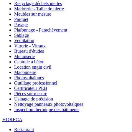
Recyclage déchets inertes
Marbrerie - Taille de pierre
Meubles sur mesure
Parquet
Pavage
Plafonnage - Parachèvement
Sablage
Ventilation
Vitrerie - Vitraux
Bureau d'études
Menuiserie
Centrale à béton
Location engin civil
Maçonnerie
Photovoltaïques
Outillage professionnel
Certificateur PEB
Pièces sur mesure
Usinage de précision
Nettoyage panneaux photovoltaïques
Inspection thermique des bâtiments
HORECA
Restaurant