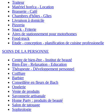
Traiteur
Matériel horéca - Location
Brasserie - Café
Chambres d'hôtes - Gîtes
Livraison à domicile
Pizzeria
Snack - Friterie
Aires de stationnement pour motorhomes
Food-truck
Etude - conception - planification de cuisine professionelle
SOINS DE LA PERSONNE
Centre de bien-être - Institut de beauté
Bien-Être - Relaxation - Education
Thérapeute - Développement personnel
Coiffure
Barbier
Conseillère en fleurs de Bach
Onglerie
Vente de produits
Savonnerie artisanale
Home Party : produits de beauté
Salon de tatouage
Sophrologie