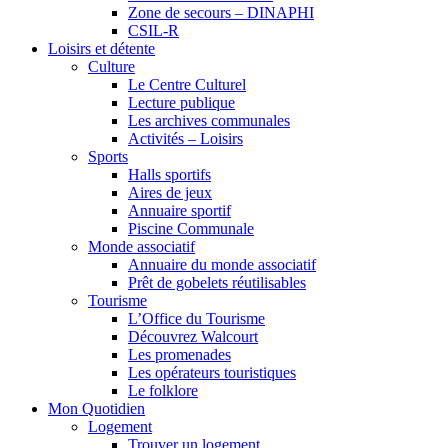
Zone de secours – DINAPHI
CSIL-R
Loisirs et détente
Culture
Le Centre Culturel
Lecture publique
Les archives communales
Activités – Loisirs
Sports
Halls sportifs
Aires de jeux
Annuaire sportif
Piscine Communale
Monde associatif
Annuaire du monde associatif
Prêt de gobelets réutilisables
Tourisme
L’Office du Tourisme
Découvrez Walcourt
Les promenades
Les opérateurs touristiques
Le folklore
Mon Quotidien
Logement
Trouver un logement