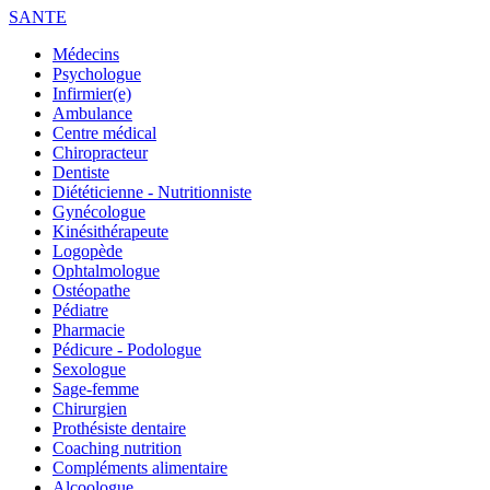
SANTE
Médecins
Psychologue
Infirmier(e)
Ambulance
Centre médical
Chiropracteur
Dentiste
Diététicienne - Nutritionniste
Gynécologue
Kinésithérapeute
Logopède
Ophtalmologue
Ostéopathe
Pédiatre
Pharmacie
Pédicure - Podologue
Sexologue
Sage-femme
Chirurgien
Prothésiste dentaire
Coaching nutrition
Compléments alimentaire
Alcoologue