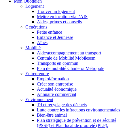
Mon Quotidien
Logement
Trouver un logement
Mettre en location via l’AIS
Aides, primes et conseils
Générations
Petite enfance
Enfance et Jeunesse
Aînés
Mobilité
Aide/accompagnement au transport
Centrale de Mobilité Mobilesem
Transports en commun
Plan de mobilité Charleroi Métropole
Entreprendre
Emploi/formation
Créer son entreprise
Actualité économique
Annuaire commercial
Environnement
Tri et recyclage des déchets
Lutte contre les infractions environnementales
Bien-être animal
Plan stratégique de prévention et de sécurité
(PSSP) et Plan local de propreté (PLP).