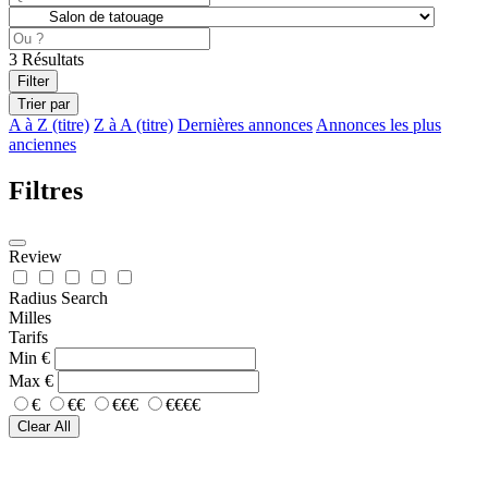
3
Résultats
Filter
Trier par
A à Z (titre)
Z à A (titre)
Dernières annonces
Annonces les plus
anciennes
Filtres
Review
Radius Search
Milles
Tarifs
Min
€
Max
€
€
€€
€€€
€€€€
Clear All