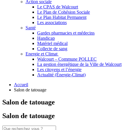
Action sociale
Le CPAS de Walcourt
Le Plan de Cohésion Sociale
Le Plan Habitat Permanent
Les associations
Santé
Gardes pharmacies et médecins
Handicap
Matériel médical
Collecte de sang
Energie et Climat
Walcourt – Commune POLLEC
La gestion énergétique de la Ville de Walcourt
Les citoyens et l’énergie
Actualité (Énergie-Climat)
Accueil
Salon de tatouage
Salon de tatouage
Salon de tatouage