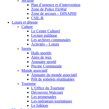
Sécurité
Plan d’urgence et d’intervention
Zone de Police FloWal
Zone de secours – DINAPHI
CSIL-R
Loisirs et détente
Culture
Le Centre Culturel
Lecture publique
Les archives communales
Activités – Loisirs
Sports
Halls sportifs
Aires de jeux
Annuaire sportif
Piscine Communale
Monde associatif
Annuaire du monde associatif
Prêt de gobelets réutilisables
Tourisme
L’Office du Tourisme
Découvrez Walcourt
Les promenades
Les opérateurs touristiques
Le folklore