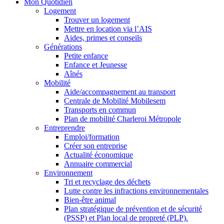
Mon Quotidien
Logement
Trouver un logement
Mettre en location via l’AIS
Aides, primes et conseils
Générations
Petite enfance
Enfance et Jeunesse
Aînés
Mobilité
Aide/accompagnement au transport
Centrale de Mobilité Mobilesem
Transports en commun
Plan de mobilité Charleroi Métropole
Entreprendre
Emploi/formation
Créer son entreprise
Actualité économique
Annuaire commercial
Environnement
Tri et recyclage des déchets
Lutte contre les infractions environnementales
Bien-être animal
Plan stratégique de prévention et de sécurité
(PSSP) et Plan local de propreté (PLP).