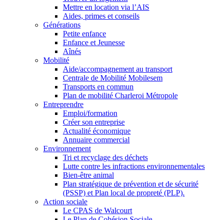
Mettre en location via l’AIS
Aides, primes et conseils
Générations
Petite enfance
Enfance et Jeunesse
Aînés
Mobilité
Aide/accompagnement au transport
Centrale de Mobilité Mobilesem
Transports en commun
Plan de mobilité Charleroi Métropole
Entreprendre
Emploi/formation
Créer son entreprise
Actualité économique
Annuaire commercial
Environnement
Tri et recyclage des déchets
Lutte contre les infractions environnementales
Bien-être animal
Plan stratégique de prévention et de sécurité
(PSSP) et Plan local de propreté (PLP).
Action sociale
Le CPAS de Walcourt
Le Plan de Cohésion Sociale