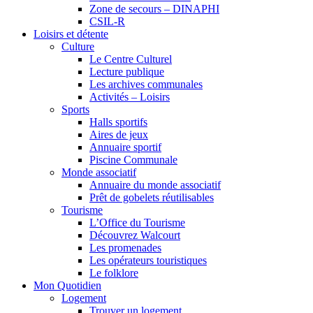
Zone de secours – DINAPHI
CSIL-R
Loisirs et détente
Culture
Le Centre Culturel
Lecture publique
Les archives communales
Activités – Loisirs
Sports
Halls sportifs
Aires de jeux
Annuaire sportif
Piscine Communale
Monde associatif
Annuaire du monde associatif
Prêt de gobelets réutilisables
Tourisme
L’Office du Tourisme
Découvrez Walcourt
Les promenades
Les opérateurs touristiques
Le folklore
Mon Quotidien
Logement
Trouver un logement