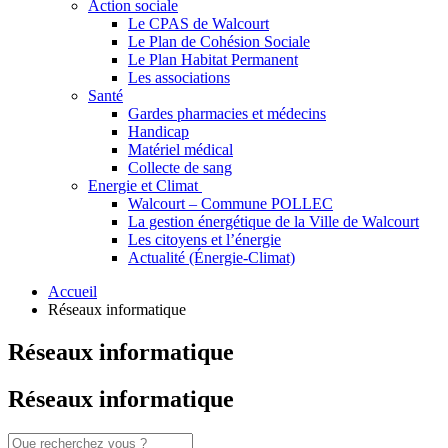
Action sociale
Le CPAS de Walcourt
Le Plan de Cohésion Sociale
Le Plan Habitat Permanent
Les associations
Santé
Gardes pharmacies et médecins
Handicap
Matériel médical
Collecte de sang
Energie et Climat
Walcourt – Commune POLLEC
La gestion énergétique de la Ville de Walcourt
Les citoyens et l’énergie
Actualité (Énergie-Climat)
Accueil
Réseaux informatique
Réseaux informatique
Réseaux informatique