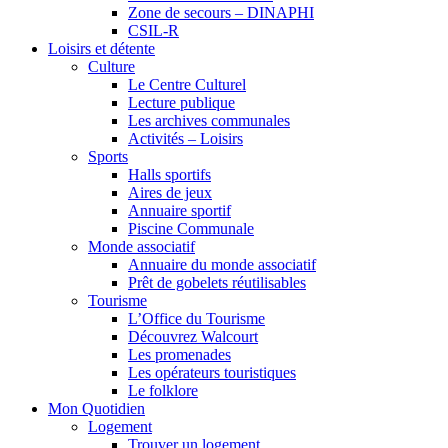
Zone de secours – DINAPHI
CSIL-R
Loisirs et détente
Culture
Le Centre Culturel
Lecture publique
Les archives communales
Activités – Loisirs
Sports
Halls sportifs
Aires de jeux
Annuaire sportif
Piscine Communale
Monde associatif
Annuaire du monde associatif
Prêt de gobelets réutilisables
Tourisme
L’Office du Tourisme
Découvrez Walcourt
Les promenades
Les opérateurs touristiques
Le folklore
Mon Quotidien
Logement
Trouver un logement