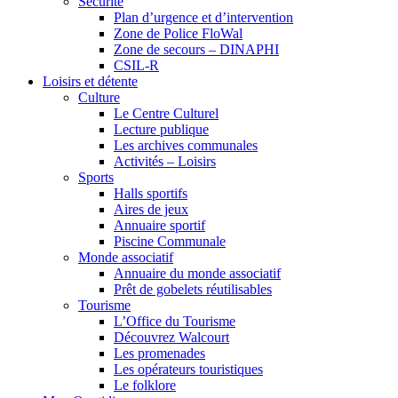
Sécurité
Plan d’urgence et d’intervention
Zone de Police FloWal
Zone de secours – DINAPHI
CSIL-R
Loisirs et détente
Culture
Le Centre Culturel
Lecture publique
Les archives communales
Activités – Loisirs
Sports
Halls sportifs
Aires de jeux
Annuaire sportif
Piscine Communale
Monde associatif
Annuaire du monde associatif
Prêt de gobelets réutilisables
Tourisme
L’Office du Tourisme
Découvrez Walcourt
Les promenades
Les opérateurs touristiques
Le folklore