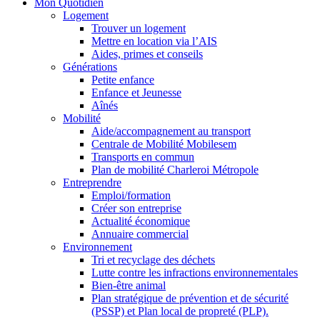
Mon Quotidien
Logement
Trouver un logement
Mettre en location via l’AIS
Aides, primes et conseils
Générations
Petite enfance
Enfance et Jeunesse
Aînés
Mobilité
Aide/accompagnement au transport
Centrale de Mobilité Mobilesem
Transports en commun
Plan de mobilité Charleroi Métropole
Entreprendre
Emploi/formation
Créer son entreprise
Actualité économique
Annuaire commercial
Environnement
Tri et recyclage des déchets
Lutte contre les infractions environnementales
Bien-être animal
Plan stratégique de prévention et de sécurité
(PSSP) et Plan local de propreté (PLP).