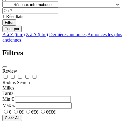
1
Résultats
Filter
Trier par
A à Z (titre)
Z à A (titre)
Dernières annonces
Annonces les plus
anciennes
Filtres
Review
Radius Search
Milles
Tarifs
Min
€
Max
€
€
€€
€€€
€€€€
Clear All