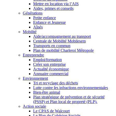
Mettre en location via l’AIS
Aides, primes et conseils
Générations
Petite enfance
Enfance et Jeunesse
Aînés
Mobilité
Aide/accompagnement au transport
Centrale de Mobilité Mobilesem
Transports en commun
Plan de mobilité Charleroi Métropole
Entreprendre
Emploi/formation
Créer son entreprise
Actualité économique
Annuaire commercial
Environnement
Tri et recyclage des déchets
Lutte contre les infractions environnementales
Bien-être animal
Plan stratégique de prévention et de sécurité
(PSSP) et Plan local de propreté (PLP).
Action sociale
Le CPAS de Walcourt
Le Plan de Cohésion Sociale