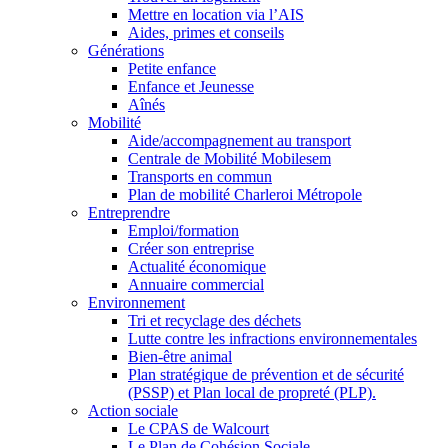
Mettre en location via l’AIS
Aides, primes et conseils
Générations
Petite enfance
Enfance et Jeunesse
Aînés
Mobilité
Aide/accompagnement au transport
Centrale de Mobilité Mobilesem
Transports en commun
Plan de mobilité Charleroi Métropole
Entreprendre
Emploi/formation
Créer son entreprise
Actualité économique
Annuaire commercial
Environnement
Tri et recyclage des déchets
Lutte contre les infractions environnementales
Bien-être animal
Plan stratégique de prévention et de sécurité
(PSSP) et Plan local de propreté (PLP).
Action sociale
Le CPAS de Walcourt
Le Plan de Cohésion Sociale