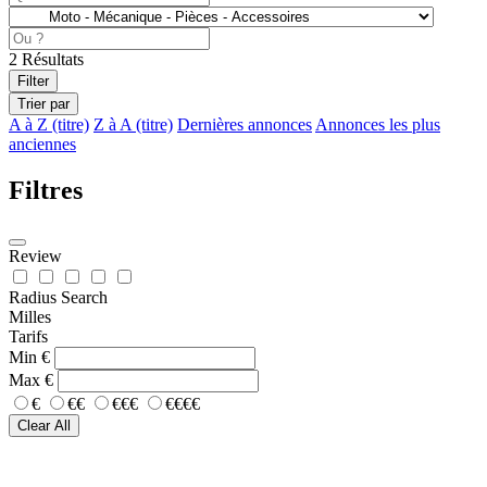
2
Résultats
Filter
Trier par
A à Z (titre)
Z à A (titre)
Dernières annonces
Annonces les plus
anciennes
Filtres
Review
Radius Search
Milles
Tarifs
Min
€
Max
€
€
€€
€€€
€€€€
Clear All