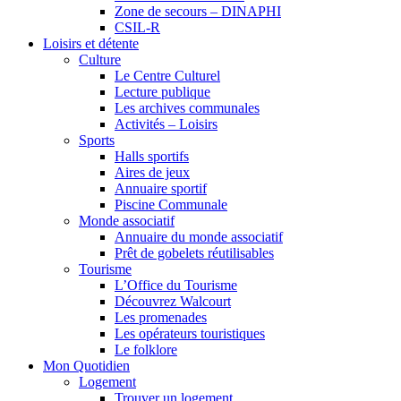
Zone de secours – DINAPHI
CSIL-R
Loisirs et détente
Culture
Le Centre Culturel
Lecture publique
Les archives communales
Activités – Loisirs
Sports
Halls sportifs
Aires de jeux
Annuaire sportif
Piscine Communale
Monde associatif
Annuaire du monde associatif
Prêt de gobelets réutilisables
Tourisme
L’Office du Tourisme
Découvrez Walcourt
Les promenades
Les opérateurs touristiques
Le folklore
Mon Quotidien
Logement
Trouver un logement