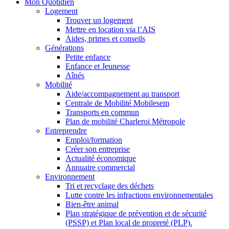
Mon Quotidien
Logement
Trouver un logement
Mettre en location via l’AIS
Aides, primes et conseils
Générations
Petite enfance
Enfance et Jeunesse
Aînés
Mobilité
Aide/accompagnement au transport
Centrale de Mobilité Mobilesem
Transports en commun
Plan de mobilité Charleroi Métropole
Entreprendre
Emploi/formation
Créer son entreprise
Actualité économique
Annuaire commercial
Environnement
Tri et recyclage des déchets
Lutte contre les infractions environnementales
Bien-être animal
Plan stratégique de prévention et de sécurité
(PSSP) et Plan local de propreté (PLP).