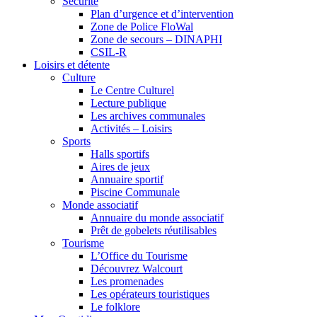
Sécurité
Plan d’urgence et d’intervention
Zone de Police FloWal
Zone de secours – DINAPHI
CSIL-R
Loisirs et détente
Culture
Le Centre Culturel
Lecture publique
Les archives communales
Activités – Loisirs
Sports
Halls sportifs
Aires de jeux
Annuaire sportif
Piscine Communale
Monde associatif
Annuaire du monde associatif
Prêt de gobelets réutilisables
Tourisme
L’Office du Tourisme
Découvrez Walcourt
Les promenades
Les opérateurs touristiques
Le folklore