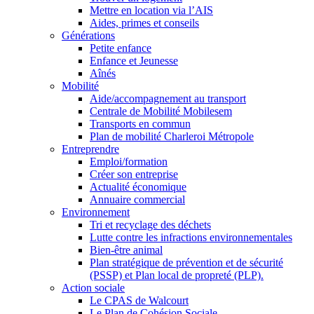
Mettre en location via l’AIS
Aides, primes et conseils
Générations
Petite enfance
Enfance et Jeunesse
Aînés
Mobilité
Aide/accompagnement au transport
Centrale de Mobilité Mobilesem
Transports en commun
Plan de mobilité Charleroi Métropole
Entreprendre
Emploi/formation
Créer son entreprise
Actualité économique
Annuaire commercial
Environnement
Tri et recyclage des déchets
Lutte contre les infractions environnementales
Bien-être animal
Plan stratégique de prévention et de sécurité
(PSSP) et Plan local de propreté (PLP).
Action sociale
Le CPAS de Walcourt
Le Plan de Cohésion Sociale