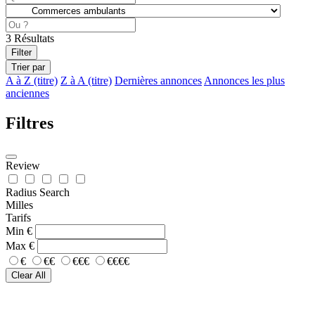
3
Résultats
Filter
Trier par
A à Z (titre)
Z à A (titre)
Dernières annonces
Annonces les plus
anciennes
Filtres
Review
Radius Search
Milles
Tarifs
Min
€
Max
€
€
€€
€€€
€€€€
Clear All