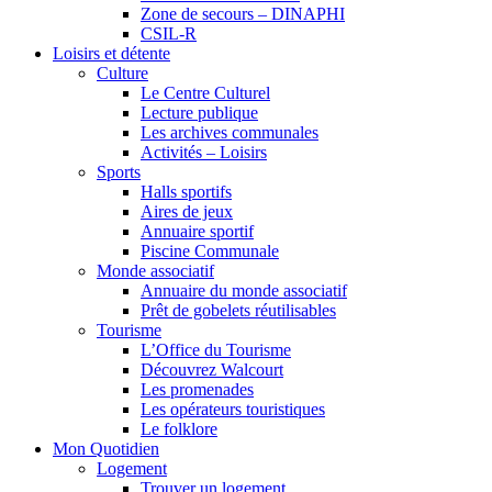
Zone de secours – DINAPHI
CSIL-R
Loisirs et détente
Culture
Le Centre Culturel
Lecture publique
Les archives communales
Activités – Loisirs
Sports
Halls sportifs
Aires de jeux
Annuaire sportif
Piscine Communale
Monde associatif
Annuaire du monde associatif
Prêt de gobelets réutilisables
Tourisme
L’Office du Tourisme
Découvrez Walcourt
Les promenades
Les opérateurs touristiques
Le folklore
Mon Quotidien
Logement
Trouver un logement