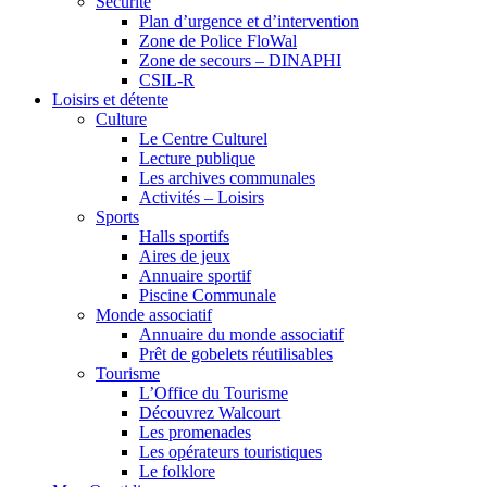
Sécurité
Plan d’urgence et d’intervention
Zone de Police FloWal
Zone de secours – DINAPHI
CSIL-R
Loisirs et détente
Culture
Le Centre Culturel
Lecture publique
Les archives communales
Activités – Loisirs
Sports
Halls sportifs
Aires de jeux
Annuaire sportif
Piscine Communale
Monde associatif
Annuaire du monde associatif
Prêt de gobelets réutilisables
Tourisme
L’Office du Tourisme
Découvrez Walcourt
Les promenades
Les opérateurs touristiques
Le folklore