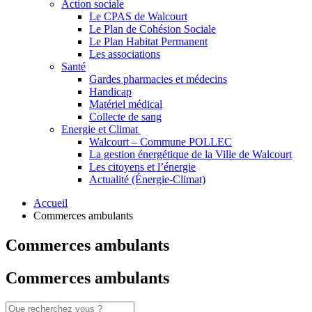
Action sociale
Le CPAS de Walcourt
Le Plan de Cohésion Sociale
Le Plan Habitat Permanent
Les associations
Santé
Gardes pharmacies et médecins
Handicap
Matériel médical
Collecte de sang
Energie et Climat
Walcourt – Commune POLLEC
La gestion énergétique de la Ville de Walcourt
Les citoyens et l’énergie
Actualité (Énergie-Climat)
Accueil
Commerces ambulants
Commerces ambulants
Commerces ambulants