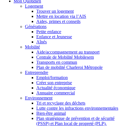
Mon Quotidien
Logement
Trouver un logement
Mettre en location via l’AIS
Aides, primes et conseils
Générations
Petite enfance
Enfance et Jeunesse
Aînés
Mobilité
Aide/accompagnement au transport
Centrale de Mobilité Mobilesem
Transports en commun
Plan de mobilité Charleroi Métropole
Entreprendre
Emploi/formation
Créer son entreprise
Actualité économique
Annuaire commercial
Environnement
Tri et recyclage des déchets
Lutte contre les infractions environnementales
Bien-être animal
Plan stratégique de prévention et de sécurité
(PSSP) et Plan local de propreté (PLP).