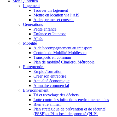
Mon Quotidien
Logement
Trouver un logement
Mettre en location via l’AIS
Aides, primes et conseils
Générations
Petite enfance
Enfance et Jeunesse
Aînés
Mobilité
Aide/accompagnement au transport
Centrale de Mobilité Mobilesem
Transports en commun
Plan de mobilité Charleroi Métropole
Entreprendre
Emploi/formation
Créer son entreprise
Actualité économique
Annuaire commercial
Environnement
Tri et recyclage des déchets
Lutte contre les infractions environnementales
Bien-être animal
Plan stratégique de prévention et de sécurité
(PSSP) et Plan local de propreté (PLP).