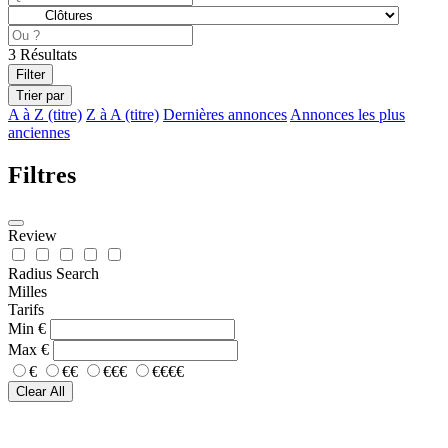
3
Résultats
Filter
Trier par
A à Z (titre)
Z à A (titre)
Dernières annonces
Annonces les plus
anciennes
Filtres
Review
Radius Search
Milles
Tarifs
Min
€
Max
€
€
€€
€€€
€€€€
Clear All