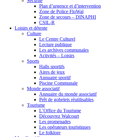
Sécurité
Plan d’urgence et d’intervention
Zone de Police FloWal
Zone de secours – DINAPHI
CSIL-R
Loisirs et détente
Culture
Le Centre Culturel
Lecture publique
Les archives communales
Activités – Loisirs
Sports
Halls sportifs
Aires de jeux
Annuaire sportif
Piscine Communale
Monde associatif
Annuaire du monde associatif
Prêt de gobelets réutilisables
Tourisme
L’Office du Tourisme
Découvrez Walcourt
Les promenades
Les opérateurs touristiques
Le folklore