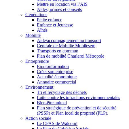
Mettre en location via l’AIS
Aides, primes et conseils
Générations
Petite enfance
Enfance et Jeunesse
Aînés
Mobilité
Aide/accompagnement au transport
Centrale de Mobilité Mobilesem
Transports en commun
Plan de mobilité Charleroi Métropole
Entreprendre
Emploi/formation
Créer son entreprise
Actualité économique
Annuaire commercial
Environnement
Tri et recyclage des déchets
Lutte contre les infractions environnementales
Bien-être animal
Plan stratégique de prévention et de sécurité
(PSSP) et Plan local de propreté (PLP).
Action sociale
Le CPAS de Walcourt
Le Plan de Cohésion Sociale