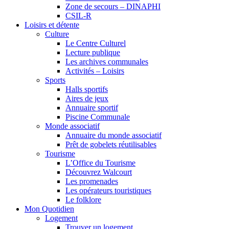
Zone de secours – DINAPHI
CSIL-R
Loisirs et détente
Culture
Le Centre Culturel
Lecture publique
Les archives communales
Activités – Loisirs
Sports
Halls sportifs
Aires de jeux
Annuaire sportif
Piscine Communale
Monde associatif
Annuaire du monde associatif
Prêt de gobelets réutilisables
Tourisme
L’Office du Tourisme
Découvrez Walcourt
Les promenades
Les opérateurs touristiques
Le folklore
Mon Quotidien
Logement
Trouver un logement