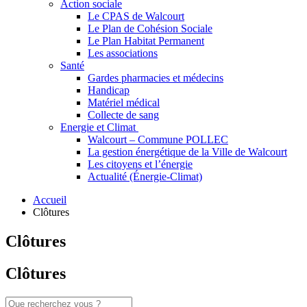
Action sociale
Le CPAS de Walcourt
Le Plan de Cohésion Sociale
Le Plan Habitat Permanent
Les associations
Santé
Gardes pharmacies et médecins
Handicap
Matériel médical
Collecte de sang
Energie et Climat
Walcourt – Commune POLLEC
La gestion énergétique de la Ville de Walcourt
Les citoyens et l’énergie
Actualité (Énergie-Climat)
Accueil
Clôtures
Clôtures
Clôtures