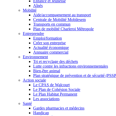
Enfance et Jeunesse
Aînés
Mobilité
Aide/accompagnement au transport
Centrale de Mobilité Mobilesem
Transports en commun
Plan de mobilité Charleroi Métropole
Entreprendre
Emploi/formation
Créer son entreprise
Actualité économique
Annuaire commercial
Environnement
Tri et recyclage des déchets
Lutte contre les infractions environnementales
Bien-être animal
Plan stratégique de prévention et de sécurité (PSSP
Action sociale
Le CPAS de Walcourt
Le Plan de Cohésion Sociale
Le Plan Habitat Permanent
Les associations
Santé
Gardes pharmacies et médecins
Handicap