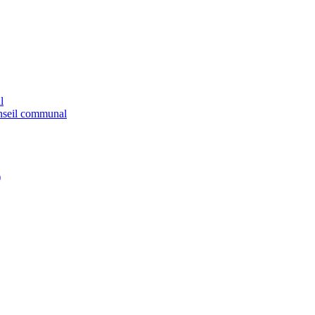
l
onseil communal
)