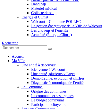
Handicap
Matériel médical
Collecte de sang
Energie et Climat
Walcourt – Commune POLLEC
La gestion énergétique de la Ville de Walcourt
Les citoyens et l’énergie
Actualité (Énergie-Climat)
Recherche
Accueil
Ma Ville
Une entité à découvrir
Bienvenue à Walcourt
Une entité, plusieurs villages
Démographie, évolution et chiffres
Diagnostic économique de l’entité
La Commune
Origine des communes
La commune et ses organes
Le budget communal
Participation citoyenne
Services Communaux