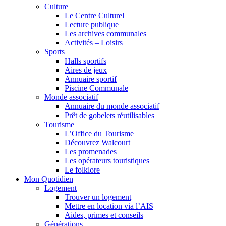
Culture
Le Centre Culturel
Lecture publique
Les archives communales
Activités – Loisirs
Sports
Halls sportifs
Aires de jeux
Annuaire sportif
Piscine Communale
Monde associatif
Annuaire du monde associatif
Prêt de gobelets réutilisables
Tourisme
L’Office du Tourisme
Découvrez Walcourt
Les promenades
Les opérateurs touristiques
Le folklore
Mon Quotidien
Logement
Trouver un logement
Mettre en location via l’AIS
Aides, primes et conseils
Générations