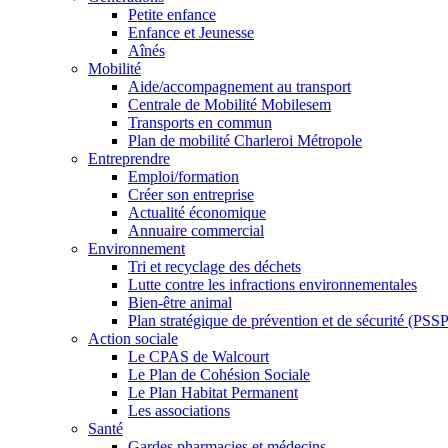
Petite enfance
Enfance et Jeunesse
Aînés
Mobilité
Aide/accompagnement au transport
Centrale de Mobilité Mobilesem
Transports en commun
Plan de mobilité Charleroi Métropole
Entreprendre
Emploi/formation
Créer son entreprise
Actualité économique
Annuaire commercial
Environnement
Tri et recyclage des déchets
Lutte contre les infractions environnementales
Bien-être animal
Plan stratégique de prévention et de sécurité (PSSP
Action sociale
Le CPAS de Walcourt
Le Plan de Cohésion Sociale
Le Plan Habitat Permanent
Les associations
Santé
Gardes pharmacies et médecins