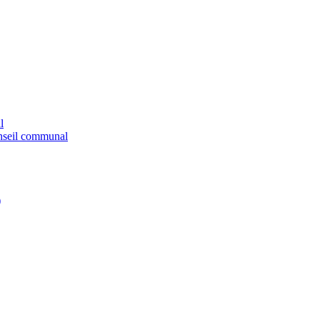
l
onseil communal
)