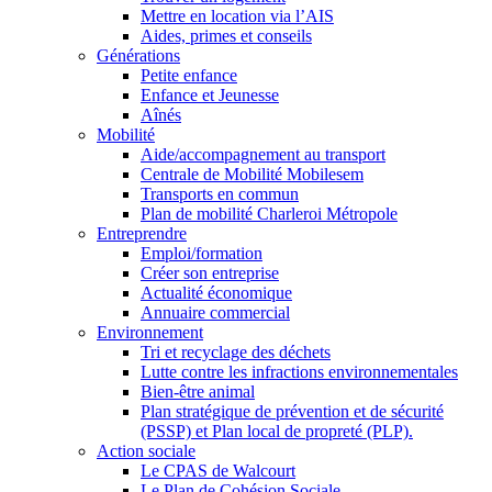
Mettre en location via l’AIS
Aides, primes et conseils
Générations
Petite enfance
Enfance et Jeunesse
Aînés
Mobilité
Aide/accompagnement au transport
Centrale de Mobilité Mobilesem
Transports en commun
Plan de mobilité Charleroi Métropole
Entreprendre
Emploi/formation
Créer son entreprise
Actualité économique
Annuaire commercial
Environnement
Tri et recyclage des déchets
Lutte contre les infractions environnementales
Bien-être animal
Plan stratégique de prévention et de sécurité
(PSSP) et Plan local de propreté (PLP).
Action sociale
Le CPAS de Walcourt
Le Plan de Cohésion Sociale