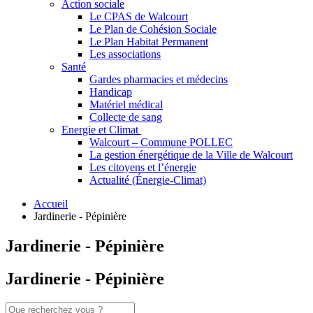
Action sociale
Le CPAS de Walcourt
Le Plan de Cohésion Sociale
Le Plan Habitat Permanent
Les associations
Santé
Gardes pharmacies et médecins
Handicap
Matériel médical
Collecte de sang
Energie et Climat
Walcourt – Commune POLLEC
La gestion énergétique de la Ville de Walcourt
Les citoyens et l’énergie
Actualité (Énergie-Climat)
Accueil
Jardinerie - Pépinière
Jardinerie - Pépinière
Jardinerie - Pépinière