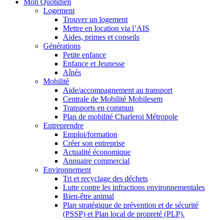
Mon Quotidien
Logement
Trouver un logement
Mettre en location via l’AIS
Aides, primes et conseils
Générations
Petite enfance
Enfance et Jeunesse
Aînés
Mobilité
Aide/accompagnement au transport
Centrale de Mobilité Mobilesem
Transports en commun
Plan de mobilité Charleroi Métropole
Entreprendre
Emploi/formation
Créer son entreprise
Actualité économique
Annuaire commercial
Environnement
Tri et recyclage des déchets
Lutte contre les infractions environnementales
Bien-être animal
Plan stratégique de prévention et de sécurité
(PSSP) et Plan local de propreté (PLP).