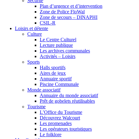
Sécurité
Plan d’urgence et d’intervention
Zone de Police FloWal
Zone de secours – DINAPHI
CSIL-R
Loisirs et détente
Culture
Le Centre Culturel
Lecture publique
Les archives communales
Activités – Loisirs
Sports
Halls sportifs
Aires de jeux
Annuaire sportif
Piscine Communale
Monde associatif
Annuaire du monde associatif
Prêt de gobelets réutilisables
Tourisme
L’Office du Tourisme
Découvrez Walcourt
Les promenades
Les opérateurs touristiques
Le folklore