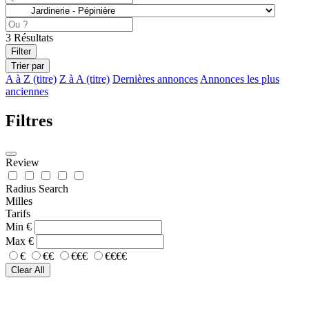
3
Résultats
Filter
Trier par
A à Z (titre)
Z à A (titre)
Dernières annonces
Annonces les plus
anciennes
Filtres
Review
Radius Search
Milles
Tarifs
Min
€
Max
€
€
€€
€€€
€€€€
Clear All