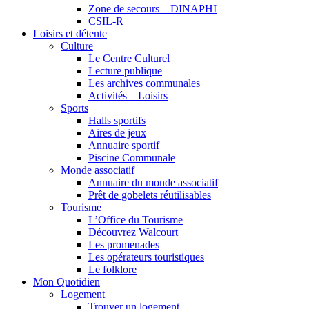
Zone de secours – DINAPHI
CSIL-R
Loisirs et détente
Culture
Le Centre Culturel
Lecture publique
Les archives communales
Activités – Loisirs
Sports
Halls sportifs
Aires de jeux
Annuaire sportif
Piscine Communale
Monde associatif
Annuaire du monde associatif
Prêt de gobelets réutilisables
Tourisme
L’Office du Tourisme
Découvrez Walcourt
Les promenades
Les opérateurs touristiques
Le folklore
Mon Quotidien
Logement
Trouver un logement