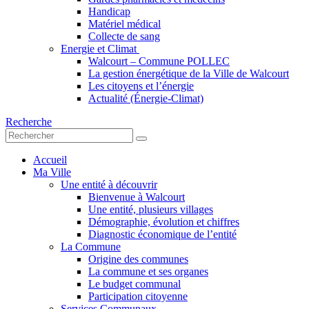
Handicap
Matériel médical
Collecte de sang
Energie et Climat
Walcourt – Commune POLLEC
La gestion énergétique de la Ville de Walcourt
Les citoyens et l’énergie
Actualité (Énergie-Climat)
Recherche
Accueil
Ma Ville
Une entité à découvrir
Bienvenue à Walcourt
Une entité, plusieurs villages
Démographie, évolution et chiffres
Diagnostic économique de l’entité
La Commune
Origine des communes
La commune et ses organes
Le budget communal
Participation citoyenne
Services Communaux