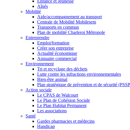
Enfance et Jeunesse
Aînés
Mobilité
Aide/accompagnement au transport
Centrale de Mobilité Mobilesem
Transports en commun
Plan de mobilité Charleroi Métropole
Entreprendre
Emploi/formation
Créer son entreprise
Actualité économique
Annuaire commercial
Environnement
Tri et recyclage des déchets
Lutte contre les infractions environnementales
Bien-être animal
Plan stratégique de prévention et de sécurité (PSSP
Action sociale
Le CPAS de Walcourt
Le Plan de Cohésion Sociale
Le Plan Habitat Permanent
Les associations
Santé
Gardes pharmacies et médecins
Handicap