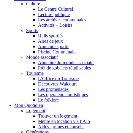
Culture
Le Centre Culturel
Lecture publique
Les archives communales
Activités – Loisirs
Sports
Halls sportifs
Aires de jeux
Annuaire sportif
Piscine Communale
Monde associatif
Annuaire du monde associatif
Prêt de gobelets réutilisables
Tourisme
L’Office du Tourisme
Découvrez Walcourt
Les promenades
Les opérateurs touristiques
Le folklore
Mon Quotidien
Logement
Trouver un logement
Mettre en location via l’AIS
Aides, primes et conseils
Générations