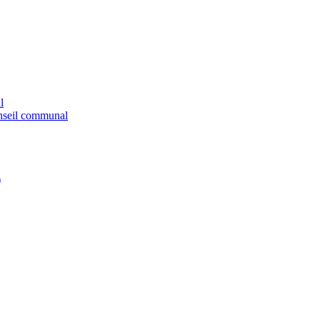
l
onseil communal
)