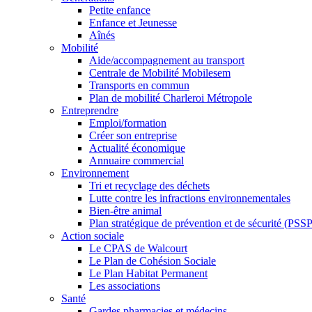
Petite enfance
Enfance et Jeunesse
Aînés
Mobilité
Aide/accompagnement au transport
Centrale de Mobilité Mobilesem
Transports en commun
Plan de mobilité Charleroi Métropole
Entreprendre
Emploi/formation
Créer son entreprise
Actualité économique
Annuaire commercial
Environnement
Tri et recyclage des déchets
Lutte contre les infractions environnementales
Bien-être animal
Plan stratégique de prévention et de sécurité (PSSP
Action sociale
Le CPAS de Walcourt
Le Plan de Cohésion Sociale
Le Plan Habitat Permanent
Les associations
Santé
Gardes pharmacies et médecins