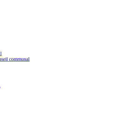
l
onseil communal
)